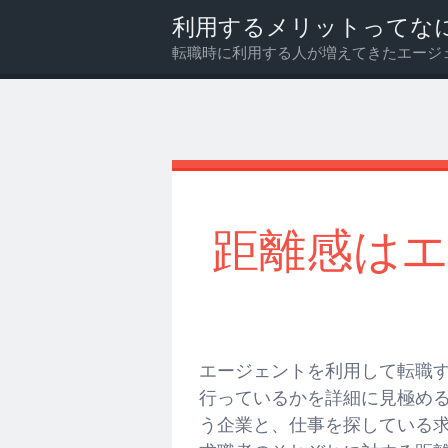
利用するメリットってな
転職時に利用する人が増えてきたエージ
メ
検
ニ
索
ュ
ー
距離感は
エージェントを利用して転職
行っているかを詳細に見極め
う企業と、仕事を探している