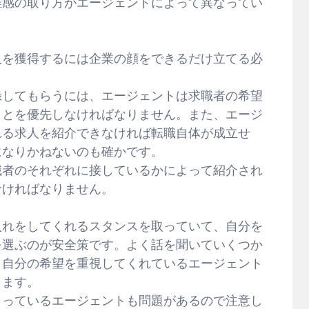
離感の取り方がエージェントによって異なってい
人を獲得するには企業の顔をできるだけ立てる必
録してもらうには、エージェントは求職者の希望
ことを優先しなければなりません。また、エージ
れる求人を紹介できなければ転職自体が成立せ
になりかねないのも確かです。
職者のそれぞれに接しているかによって紹介され
なければなりません。
入れをしてくれるスタンスを取っていて、自分を
を選ぶのが安全策です。よく話を聞いていくつか
と自分の希望を重視してくれているエージェント
きます。
まっているエージェントも問題があるので注意し