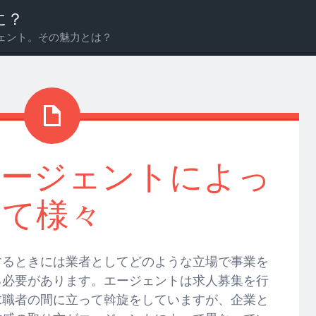
に？
ェント。その魅力とは？
エージェントによっ
て様々
するときには業者としてどのような立場で事業を
る必要があります。エージェントは求人募集を行
求職者の間に立って斡旋をしていますが、企業と