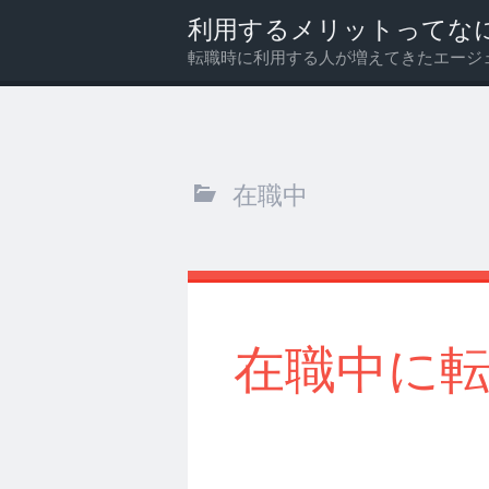
利用するメリットってな
転職時に利用する人が増えてきたエージ
メ
検
ニ
索
ュ
ー
在職中
在職中に