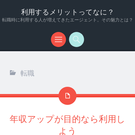
利用するメリットってなに？
転職時に利用する人が増えてきたエージェント。その魅力とは？
メ
検
ニ
索
ュ
転職
ー
年収アップが目的なら利用し
よう